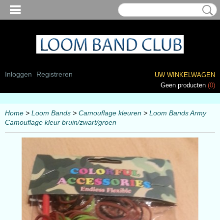
Inloggen
Registreren
UW WINKELWAGEN
Geen producten
(0)
Home
>
Loom Bands
>
Camouflage kleuren
>
Loom Bands Army
Camouflage kleur bruin/zwart/groen