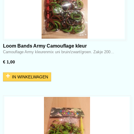
Loom Bands Army Camouflage kleur
bruin/zwart/groen
Camouflage Army kleurenmix uni bruin/zwart/groen. Zakje 200…
€ 1,00
IN WINKELWAGEN