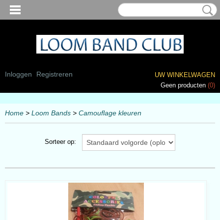
Inloggen
Registreren
UW WINKELWAGEN
Geen producten
(0)
Home
>
Loom Bands
>
Camouflage kleuren
Sorteer op: