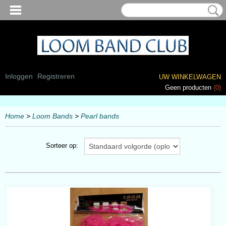
Inloggen
Registreren
UW WINKELWAGEN
Geen producten
(0)
Home
>
Loom Bands
>
Pearl bands
Sorteer op: