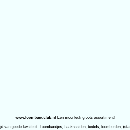
www.loombandclub.nl
Een mooi leuk groots assortiment!
ijd van goede kwalitieit. Loombandjes, haaknaalden, bedels, loomborden, (star