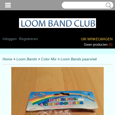
Inloggen
Registreren
UW WINKELWAGEN
Geen producten
(0)
Home
>
Loom Bands
>
Color Mix
>
Loom Bands paars/wit