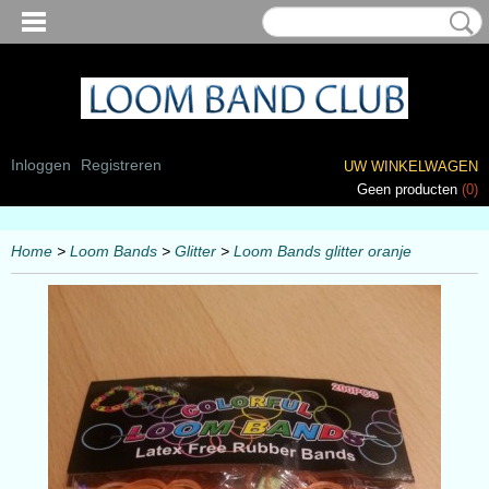
Inloggen
Registreren
UW WINKELWAGEN
Geen producten
(0)
Home
>
Loom Bands
>
Glitter
>
Loom Bands glitter oranje