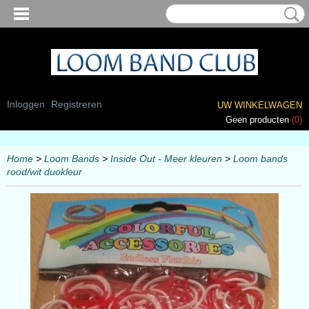
Inloggen
Registreren
UW WINKELWAGEN
Geen producten
(0)
Home
>
Loom Bands
>
Inside Out - Meer kleuren
>
Loom bands
rood/wit duokleur